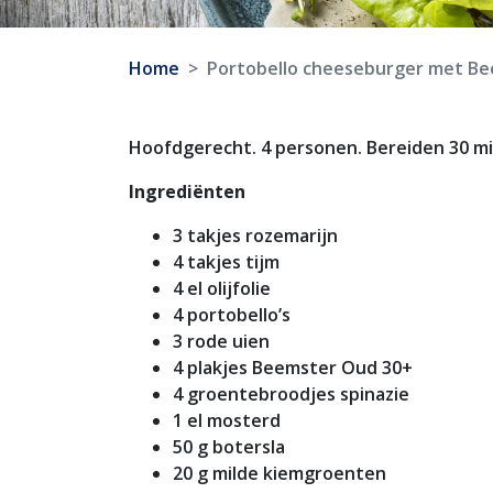
Home
Portobello cheeseburger met B
Hoofdgerecht. 4 personen. Bereiden 30 mi
Ingrediënten
3 takjes rozemarijn
4 takjes tijm
4 el olijfolie
4 portobello’s
3 rode uien
4 plakjes Beemster Oud 30+
4 groentebroodjes spinazie
1 el mosterd
50 g botersla
20 g milde kiemgroenten