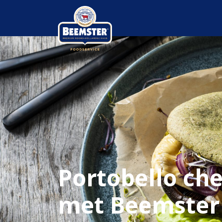
Portobello ch
met Beemster