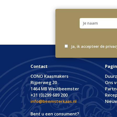
Ja, ik accepteer de priva
Contact
Pagin
CONO Kaasmakers
Duur
Rijperweg 20
Ons v
1464 MB Westbeemster
Partn
+31 (0)299 689 200
Rece
info@beemsterkaas.nl
Nieu
Bent u een consument?