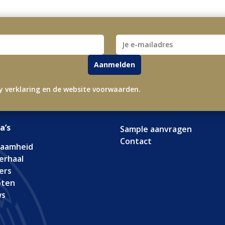
cy verklaring en de website voorwaarden.
a’s
Sample aanvragen
Contact
zaamheid
erhaal
ers
pten
ws