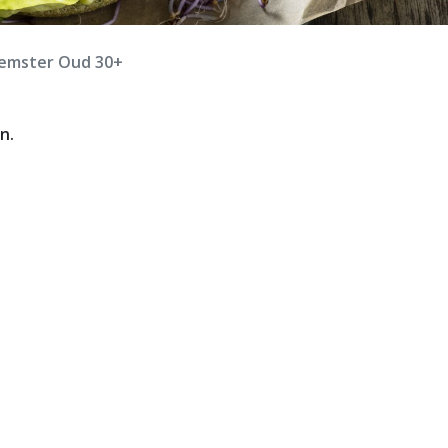
eemster Oud 30+
n.