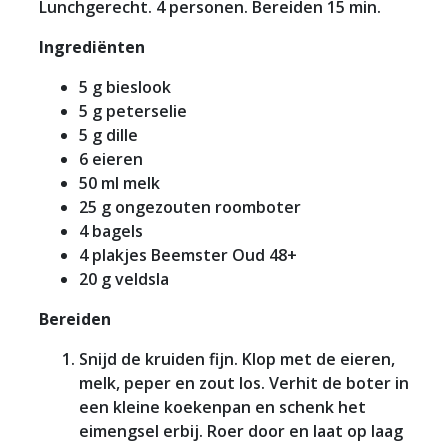
Lunchgerecht. 4 personen. Bereiden 15 min.
Ingrediënten
5 g bieslook
5 g peterselie
5 g dille
6 eieren
50 ml melk
25 g ongezouten roomboter
4 bagels
4 plakjes Beemster Oud 48+
20 g veldsla
Bereiden
Snijd de kruiden fijn. Klop met de eieren,
melk, peper en zout los. Verhit de boter in
een kleine koekenpan en schenk het
eimengsel erbij. Roer door en laat op laag