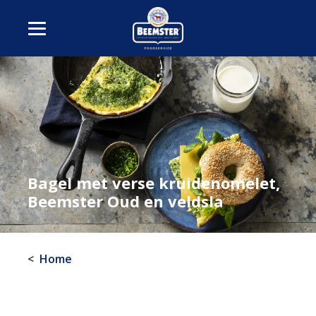
Bagel met verse kruidenomelet,
Beemster Oud en veldsla
Home